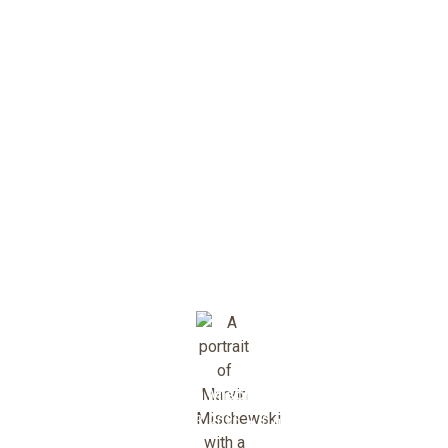
Kauf einer Immobilie
faden: Immobilienkau
Mallorca
n, wenn Sie den Kauf einer Immobilie auf Mallorca in Betracht z
Wichtige, um Ihr Traumhaus auf der Insel zu finden!
Marvin Mischewski
September 3, 2025
•
0
min read